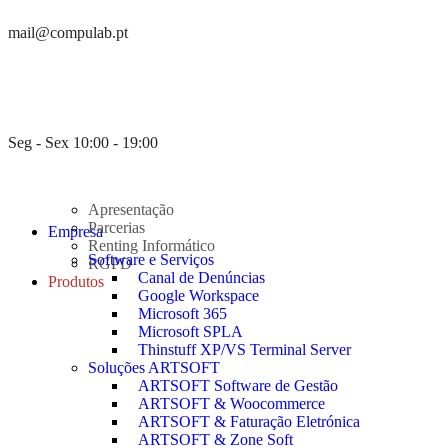
mail@compulab.pt
Seg - Sex 10:00 - 19:00
Apresentação
Parcerias
Empresa
Renting Informático
Software e Serviços
RGPD
Canal de Denúncias
Produtos
Google Workspace
Microsoft 365
Microsoft SPLA
Thinstuff XP/VS Terminal Server
Soluções ARTSOFT
ARTSOFT Software de Gestão
ARTSOFT & Woocommerce
ARTSOFT & Faturação Eletrónica
ARTSOFT & Zone Soft