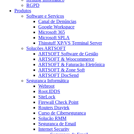
RGPD
Produtos
Software e Serviços
Canal de Denúncias
Google Workspace
Microsoft 365
Microsoft SPLA
Thinstuff XP/VS Terminal Server
Soluções ARTSOFT
ARTSOFT Software de Gestão
ARTSOFT & Woocommerce
ARTSOFT & Faturação Eletrónica
ARTSOFT & Zone Soft
ARTSOFT DocSend
Segurança Informática
Webroot
Root.IDDS
SiteLock
Firewall Check Point
Routers Draytek
Curso de Cibersegurança
Solução RMM
Segurança de Email
Internet Security