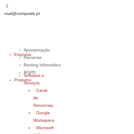
mail@compulab.pt
Apresentação
Empresa
Parcerias
Renting Informático
RGPD
Software e
Produtos
Serviços
Canal
de
Denúncias
Google
Workspace
Microsoft