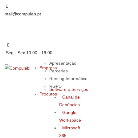
mail@compulab.pt
Seg - Sex 10:00 - 19:00
Apresentação
Empresa
Parcerias
Renting Informático
RGPD
Software e Serviços
Produtos
Canal de
Denúncias
Google
Workspace
Microsoft
365