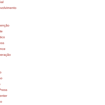
ial
volvimento
tenção
te
tico
ess
ence
eração
b
ão
s
ress
enter
to