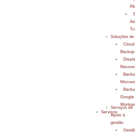
R
S
Aw
Tr
Soluções de
Cloud
Backup
Disast
Recove
Back
Microso
Back
Google
Worksp
Serviços de
Serviços
Apoio à
gestão
Gestã