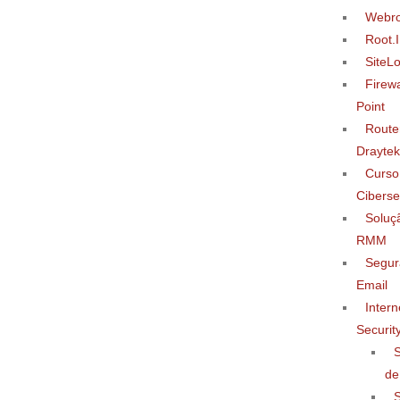
Webro
Root.
SiteL
Firew
Point
Route
Draytek
Curso
Cibers
Soluç
RMM
Segur
Email
Intern
Securit
de