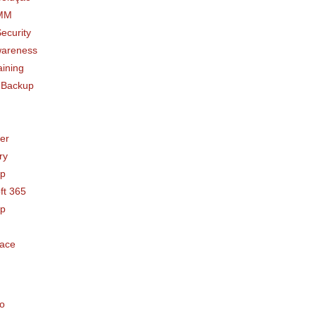
MM
ecurity
areness
aining
 Backup
er
ry
up
ft 365
up
ace
o