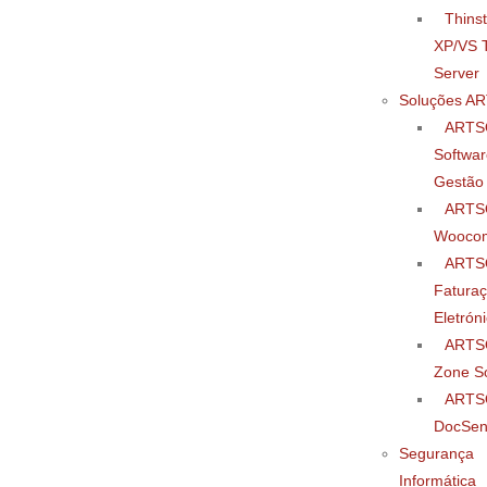
Thinst
XP/VS T
Server
Soluções A
ARTS
Softwar
Gestão
ARTS
Wooco
ARTS
Fatura
Eletrón
ARTS
Zone So
ARTS
DocSe
Segurança
Informática