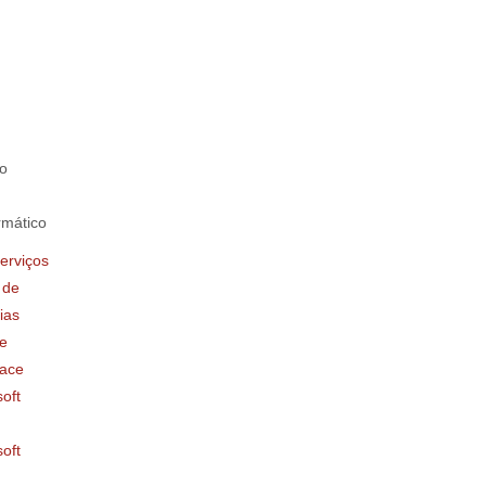
o
rmático
erviços
 de
ias
e
ace
oft
oft