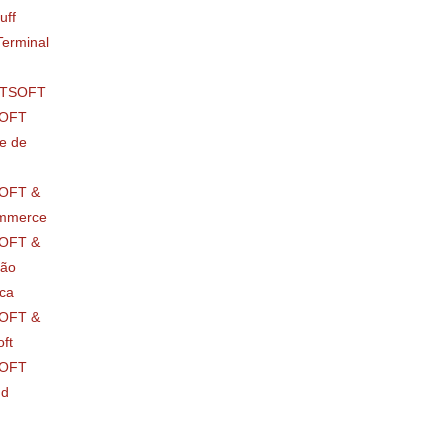
uff
erminal
RTSOFT
OFT
e de
OFT &
mmerce
OFT &
ção
ica
OFT &
ft
OFT
nd