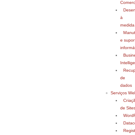
Comerc
Desen
à
medida
Manu
e supor
informá
Busin
Intellig
Recup
de
dados
Serviços We
Criaç
de Site
WordP
Datac
Regis