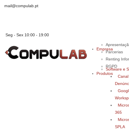
mail@compulab.pt
Seg - Sex 10:00 - 19:00
Apresentaçã
Empresa
Parcerias
Renting Info
RGPD
Software e S
Produtos
Canal
Denúnc
Googl
Worksp
Micros
365
Micros
SPLA