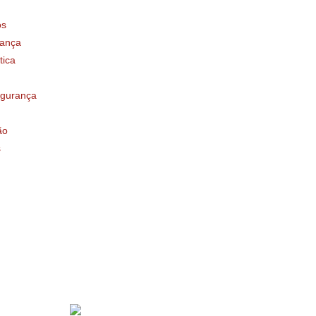
os
ança
tica
egurança
ão
s