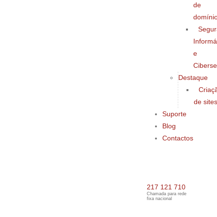
de
domíni
Segur
Informá
e
Cibers
Destaque
Criaç
de site
Suporte
Blog
Contactos
217 121 710
Chamada para rede
fixa nacional