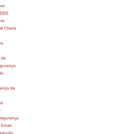
ot
IDDS
ock
all Check
rs
 de
egurança
ão
ança de
et
y
Segurança
 Email
Solução