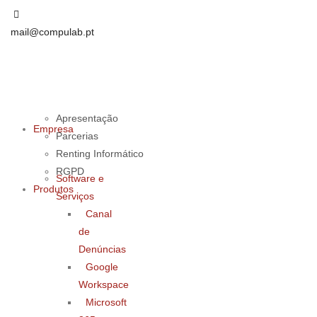
mail@compulab.pt
Apresentação
Empresa
Parcerias
Renting Informático
RGPD
Software e
Produtos
Serviços
Canal
de
Denúncias
Google
Workspace
Microsoft