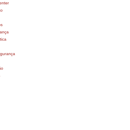
enter
to
os
ança
tica
egurança
ão
s