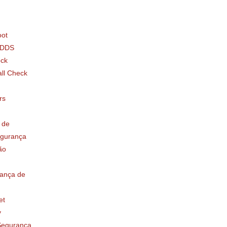
ot
IDDS
ock
all Check
rs
 de
egurança
ão
ança de
et
y
Segurança