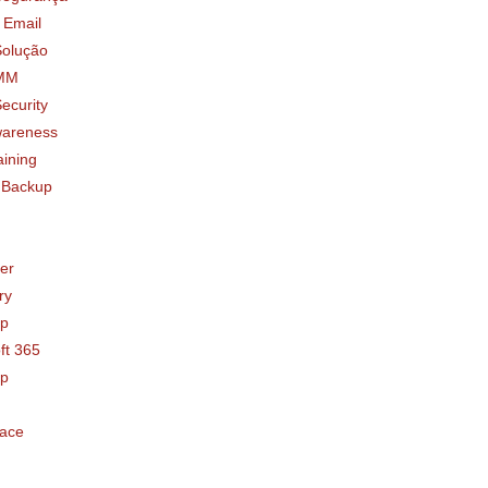
 Email
Solução
MM
ecurity
areness
aining
 Backup
er
ry
up
ft 365
up
ace