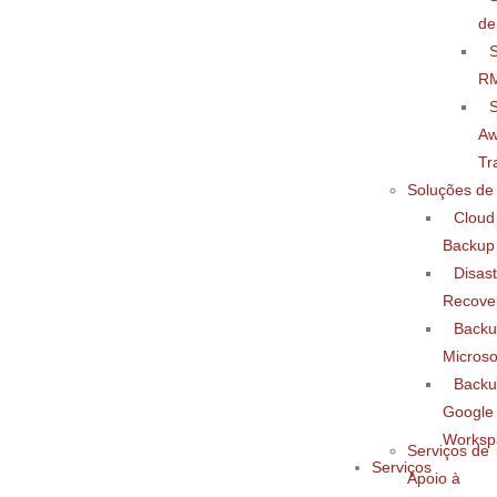
de
R
S
Aw
Tr
Soluções de
Cloud
Backup
Disast
Recove
Back
Microso
Back
Google
Worksp
Serviços de
Serviços
Apoio à