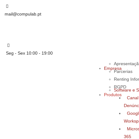
mail@compulab.pt
Seg - Sex 10:00 - 19:00
Apresentaçã
Empresa
Parcerias
Renting Info
RGPD
Software e S
Produtos
Canal
Denúnc
Googl
Worksp
Micros
365