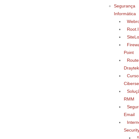
Segurança
Informática
Webro
Root.
SiteL
Firew
Point
Route
Draytek
Curso
Cibers
Soluç
RMM
Segur
Email
Intern
Securit