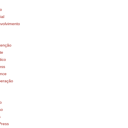
o
ial
volvimento
tenção
te
tico
ess
ence
eração
b
ão
s
ress