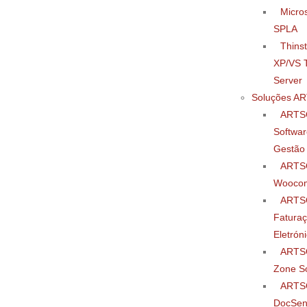
Micros
SPLA
Thinst
XP/VS T
Server
Soluções A
ARTS
Softwar
Gestão
ARTS
Wooco
ARTS
Fatura
Eletrón
ARTS
Zone So
ARTS
DocSe