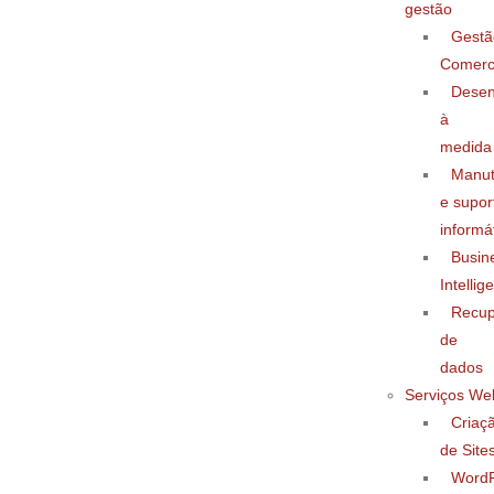
gestão
Gestã
Comerc
Desen
à
medida
Manu
e supor
informá
Busin
Intellig
Recup
de
dados
Serviços We
Criaç
de Site
WordP