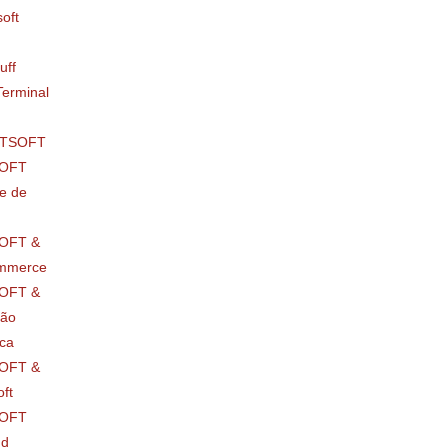
oft
uff
erminal
RTSOFT
OFT
e de
OFT &
mmerce
OFT &
ção
ica
OFT &
ft
OFT
nd