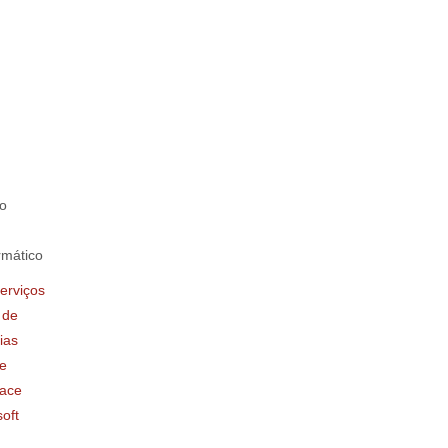
o
rmático
erviços
 de
ias
e
ace
oft