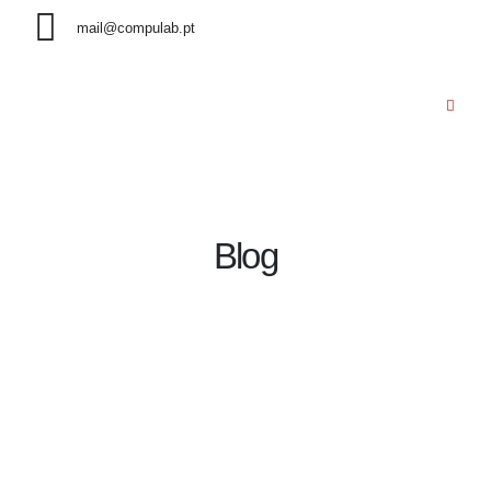
mail@compulab.pt
Blog