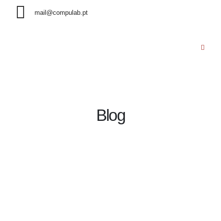
mail@compulab.pt
Blog