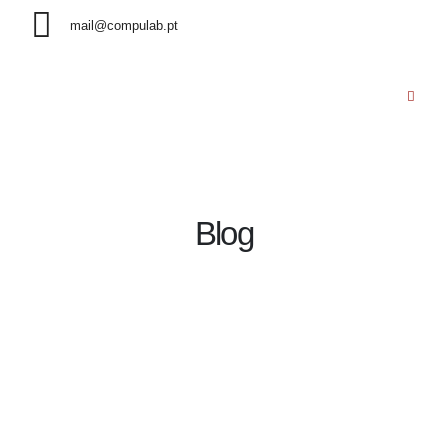
mail@compulab.pt
Blog