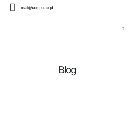
mail@compulab.pt
Blog